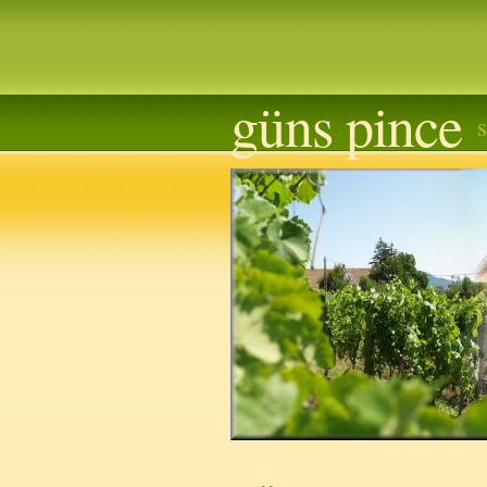
güns pince
sz