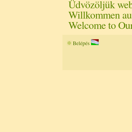
Üdvözöljük we
Willkommen auf
Welcome to Our
Belépés